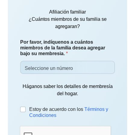
Afiliación familiar
¿Cuántos miembros de su familia se
agregaran?
Por favor, indíquenos a cuántos
miembros de la familia desea agregar
bajo su membresia.
*
Háganos saber los detalles de membresía
del hogar.
C
Estoy de acuerdo con los
Términos y
h
Condiciones
e
c
k