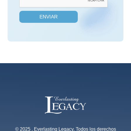
o
x
e
ENVIAR
s
*
© 2025 . Everlasting Legacy. Todos los derechos