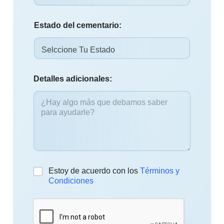
Estado del cementario:
Detalles adicionales:
C
Estoy de acuerdo con los
Términos y
h
Condiciones
e
c
k
b